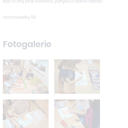
Byly to dny plné tvořivosti, pohybu a dobré nálady!
Vychovatelky ŠD
Fotogalerie