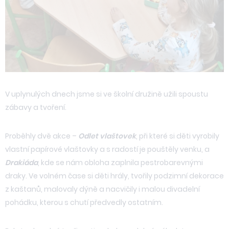
V uplynulých dnech jsme si ve školní družině užili spoustu
zábavy a tvoření.
Proběhly dvě akce –
Odlet vlaštovek
, při které si děti vyrobily
vlastní papírové vlaštovky a s radostí je pouštěly venku, a
Drakiáda
, kde se nám obloha zaplnila pestrobarevnými
draky. Ve volném čase si děti hrály, tvořily podzimní dekorace
z kaštanů, malovaly dýně a nacvičily i malou divadelní
pohádku, kterou s chutí předvedly ostatním.