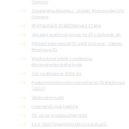
Ostrava
Zazeleníme Březinku - projekt financován OZO
Ostrava
REVITALIZACE ZŠ BŘEZINOVA II. ETAPA
Virtuální realita ve výuce na ZŠ v Ostravě-Jih
Přírodní zahrada při ZŠ a MŠ Ostrava - Zábřeh
Březinova 52
Workoutové hřiště s podporou
Moravskoslezského kraje
CLIL na Březince 2023-24
Podpora kariérového poradce na ZŠ Březinova
(2023)
Věda není nuda
I nejmenší mají talent II.
Čti, uč se a naslouchej 2023
K.K.K. 2023 (Kreativita Klima a Kultura)