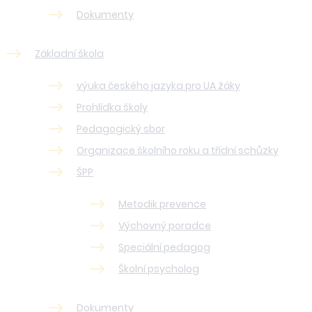
Dokumenty
Základní škola
výuka českého jazyka pro UA žáky
Prohlídka školy
Pedagogický sbor
Organizace školního roku a třídní schůzky
ŠPP
Metodik prevence
Výchovný poradce
Speciální pedagog
Školní psycholog
Dokumenty