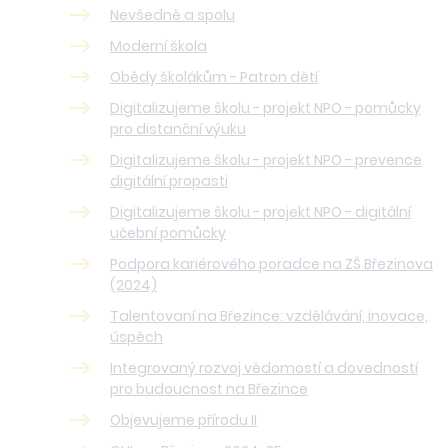
Nevšedně a spolu
Moderní škola
Obědy školákům - Patron dětí
Digitalizujeme školu - projekt NPO - pomůcky
pro distanční výuku
Digitalizujeme školu - projekt NPO - prevence
digitální propasti
Digitalizujeme školu - projekt NPO - digitální
učební pomůcky
Podpora kariérového poradce na ZŠ Březinova
(2024)
Talentovaní na Březince: vzdělávání, inovace,
úspěch
Integrovaný rozvoj vědomostí a dovedností
pro budoucnost na Březince
Objevujeme přírodu II