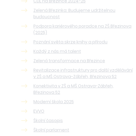
CLIL na Březince 2024-25
Zelená Březinka: Budujeme udržitelnou
budoucnost
Podpora kariérového poradce na ZŠ Březinova
(2025)
Poznání světa skrze knihy a přírodu
Každý z nás má talent
Zelená transformace na Březince
Revitalizace infrastruktury pro další vzdělávání
v ZŠ a MŠ Ostrava-Zábřeh, Březinova 52
Konektivita v ZŠ a MŠ Ostrava-Zábřeh,
Březinova 52
Moderní škola 2025
EVVO
Školní časopis
Školní parlament