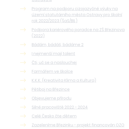
Program na podporu cizojazyčné výuky na
území statutárního města Ostravy pro školní
rok 2022/2023 (ŠaS/BIL)
Podpora kariérového poradce na ZŠ Březinova
(2022)
Bádám, bádáš, bádáme 2
I nejmenší mají talent
Čti, uč se a naslouchej
Farmářem ve školce
K.K.K. (Kreativita Klima a Kultura)
Pětiboj na Březince
Objevujeme přírodu
Silné pracoviště 2022 - 2024
Celé Česko čte dětem
Zazeleníme Březinku - projekt financován OZO