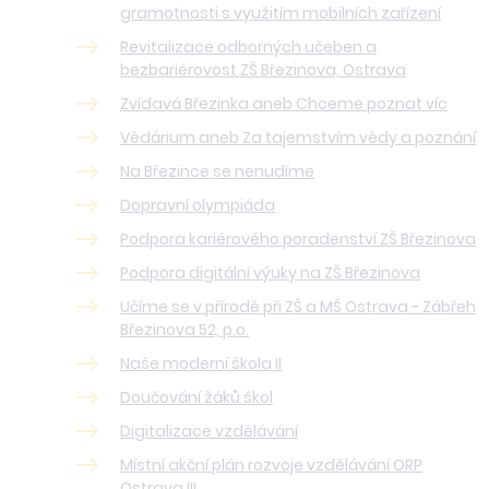
gramotnosti s využitím mobilních zařízení
Revitalizace odborných učeben a
bezbariérovost ZŠ Březinova, Ostrava
Zvídavá Březinka aneb Chceme poznat víc
Vědárium aneb Za tajemstvím vědy a poznání
Na Březince se nenudíme
Dopravní olympiáda
Podpora kariérového poradenství ZŠ Březinova
Podpora digitální výuky na ZŠ Březinova
Učíme se v přírodě při ZŠ a MŠ Ostrava - Zábřeh
Březinova 52, p.o.
Naše moderní škola II
Doučování žáků škol
Digitalizace vzdělávání
Místní akční plán rozvoje vzdělávání ORP
Ostrava III