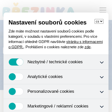
Nastavení souborů cookies
Zde máte možnost nastavení souborů cookies podle
kategorií, v souladu s vlastními preferencemi. Pro více
informací ohledně GDPR navštivte
stránku s informacemi
Mapa stránek
o GDPR.
. Prohlášení o cookies naleznete zde
zde
.
Nezbytné / technické cookies
Jedná se o technické soubory, které jsou nezbytné ke
Analytické cookies
správnému chování našich webových stránek a všech
jejich funkcí. Používají se mimo jiné k ukládání produktů v
Analytické cookies shromažďujeme skriptem společnosti
nákupním košíku, ovládání filtrů a také nastavení
Personalizované cookies
Google Inc., která následně tato data anonymizuje. Po
souhlasu s uživáním cookies. Pro tyto cookies není
anonymizaci se již nejedná o osobní údaje, protože
zapotřebí Váš souhlas a není možné jej ani odebrat.
Personalizované cookies jsou využívány k přizpůsobení
anonymizované cookies nelze přiřadit konkrétnímu
Marketingové / reklamní cookies
našeho webu vašim potřebám a zájmům, což zajišťuje
uživateli. Proto nedokážeme zjistit navštívené odkazy,