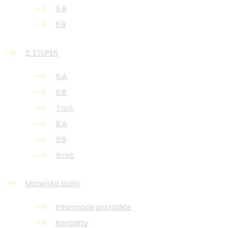
5.A
5.B
2. STUPEŇ
6.A
6.B
7.roč.
8.A
8.B
9.roč.
Mateřská škola
Informace pro rodiče
Kontakty