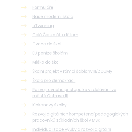
Formuláře
Naše moderní škola
eTwinning
Celé Česko čte dětem
Ovoce do škol
EU peníze školám
Mléko do škol
Školní projekt v rámci šablony III/2 DUMy
Škola pro demokracii
Rozvoj rovného přístupu ke vzdělávání ve
městě Ostrava III
Klokanovy školky
Rozvoj digitálních kompetencí pedagogických
pracovníků základních škol v MSK
Individualizace výuky a rozvoj digitální