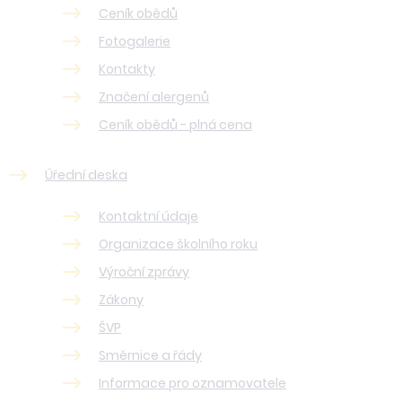
Ceník obědů
Fotogalerie
Kontakty
Značení alergenů
Ceník obědů - plná cena
Úřední deska
Kontaktní údaje
Organizace školního roku
Výroční zprávy
Zákony
ŠVP
Směrnice a řády
Informace pro oznamovatele