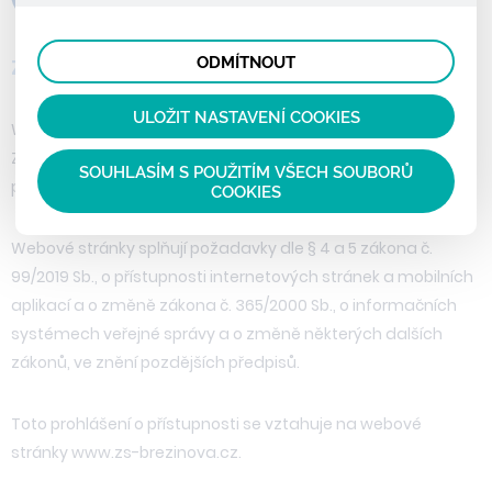
lepší nákupní zkušenosti. Díky nim můžeme nabídku
prohlížené zboží apod.
Tyto cookies nám umožňují lépe cílit a vyhodnocovat
přímo přizpůsobit vašim preferencím, což vám pomůže
marketingové kampaně.
vyhnout se nevhodným doporučením produktů či jiným
ODMÍTNOUT
Základní informace
nedůležitým nabídkám.
ULOŽIT NASTAVENÍ COOKIES
Webové stránky Základní školy a mateřské školy Ostrava-
Zábřeh Březinova 52 jsou vytvořeny s ohledem na maximální
SOUHLASÍM S POUŽITÍM VŠECH SOUBORŮ
přístupnost obsahu.
COOKIES
Webové stránky splňují požadavky dle § 4 a 5 zákona č.
99/2019 Sb., o přístupnosti internetových stránek a mobilních
aplikací a o změně zákona č. 365/2000 Sb., o informačních
systémech veřejné správy a o změně některých dalších
zákonů, ve znění pozdějších předpisů.
Toto prohlášení o přístupnosti se vztahuje na webové
stránky www.zs-brezinova.cz.