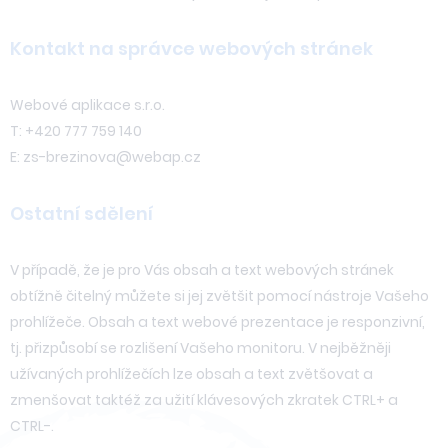
Kontakt na správce webových stránek
Webové aplikace s.r.o.
T: +420 777 759 140
E: zs-brezinova@webap.cz
Ostatní sdělení
V případě, že je pro Vás obsah a text webových stránek
obtížně čitelný můžete si jej zvětšit pomocí nástroje Vašeho
prohlížeče. Obsah a text webové prezentace je responzivní,
tj. přizpůsobí se rozlišení Vašeho monitoru. V nejběžněji
užívaných prohlížečích lze obsah a text zvětšovat a
zmenšovat taktéž za užití klávesových zkratek CTRL+ a
CTRL-.