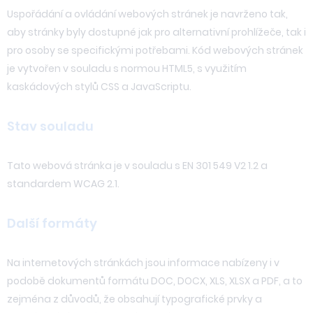
Uspořádání a ovládání webových stránek je navrženo tak,
aby stránky byly dostupné jak pro alternativní prohlížeče, tak i
pro osoby se specifickými potřebami. Kód webových stránek
je vytvořen v souladu s normou HTML5, s využitím
kaskádových stylů CSS a JavaScriptu.
Stav souladu
Tato webová stránka je v souladu s EN 301 549 V2 1.2 a
standardem WCAG 2.1.
Další formáty
Na internetových stránkách jsou informace nabízeny i v
podobě dokumentů formátu DOC, DOCX, XLS, XLSX a PDF, a to
zejména z důvodů, že obsahují typografické prvky a