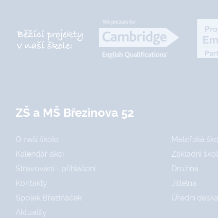
ZŠ a MŠ Březinova 52
O naší škole
Mateřská ško
Kalendář akcí
Základní ško
Stravování - přihlášení
Družina
Kontakty
Jídelna
Spolek Březiňáček
Úřední desk
Aktuality