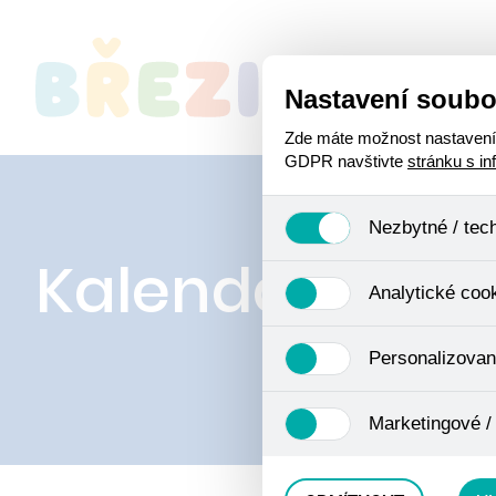
Nastavení soubo
O
Zde máte možnost nastavení s
GDPR navštivte
stránku s i
Nezbytné / tec
Kalendář akcí
Jedná se o technické soubory
Analytické coo
Používají se mimo jiné k ukl
Pro tyto cookies není zapotře
Analytické cookies shromažď
Personalizovan
se již nejedná o osobní údaje
navštívené odkazy, prohlížen
Personalizované cookies jso
Marketingové /
zkušenosti. Díky nim můžem
doporučením produktů či jin
Tyto cookies nám umožňují l