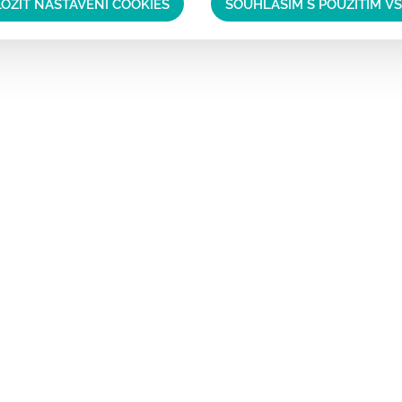
OŽIT NASTAVENÍ COOKIES
SOUHLASÍM S POUŽITÍM V