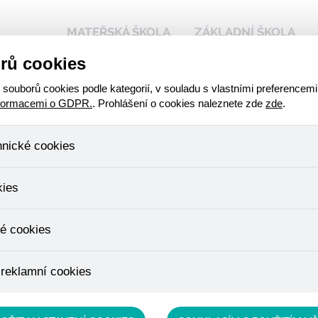
MATEŘSKÁ ŠKOLA
ZÁKLADNÍ ŠKOLA
rů cookies
 naší škole
Kalendář akcí
Stravování - přihlášen
ouborů cookies podle kategorií, v souladu s vlastními preferencemi
nformacemi o GDPR.
. Prohlášení o cookies naleznete zde
zde
.
hnické cookies
, které jsou nezbytné ke správnému chování našich webových stráne
kies
ádání produktů v nákupním košíku, ovládání filtrů a také nastavení s
bí Váš souhlas a není možné jej ani odebrat.
ujeme skriptem společnosti Google Inc., která následně tato data a
é cookies
, protože anonymizované cookies nelze přiřadit konkrétnímu uživateli
é zboží apod.
u využívány k přizpůsobení našeho webu vašim potřebám a zájmům, c
 reklamní cookies
e nabídku přímo přizpůsobit vašim preferencím, což vám pomůže 
ým nedůležitým nabídkám.
épe cílit a vyhodnocovat marketingové kampaně.