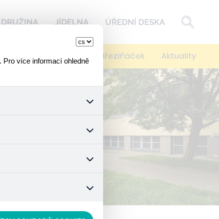
DRUŽINA
JÍDELNA
ÚŘEDNÍ DESKA
í
Kontakty
Spolek Březiňáček
Aktuality
. Pro více informací ohledně
k a všech jejich funkcí.
ouhlasu s uživáním cookies.
nonymizuje. Po anonymizaci
. Proto nedokážeme zjistit
ož zajišťuje lepší nákupní
vyhnout se nevhodným