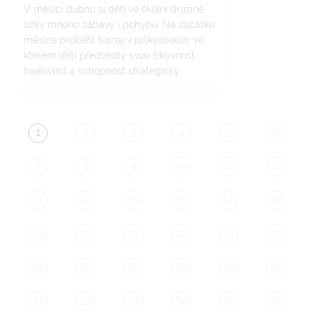
V měsíci dubnu si děti ve školní družině
užily mnoho zábavy i pohybu. Na začátku
měsíce proběhl turnaj v piškvorkách, ve
kterém děti předvedly svou šikovnost,
trpělivost a schopnost strategicky
přemýšlet. Soutěž probíhala v přátelské
atmosféře a všichni účastníci si ji velmi
užili.
1
2
3
4
5
6
7
8
9
10
11
12
13
14
15
16
17
18
19
20
21
22
23
24
25
26
27
28
29
30
31
32
33
34
35
36