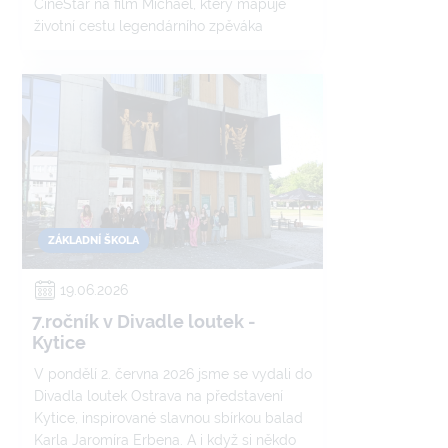
CineStar na film Michael, který mapuje
životní cestu legendárního zpěváka
Michaela Jacksona. A že to byla jízda! Už
od příchodu do kina bylo jasné, že nás
čeká den plný zážitků, smíchu a
samozřejmě i pořádné porce popcornu.
ZÁKLADNÍ ŠKOLA
19.06.2026
7.ročník v Divadle loutek -
Kytice
V pondělí 2. června 2026 jsme se vydali do
Divadla loutek Ostrava na představení
Kytice, inspirované slavnou sbírkou balad
Karla Jaromíra Erbena. A i když si někdo