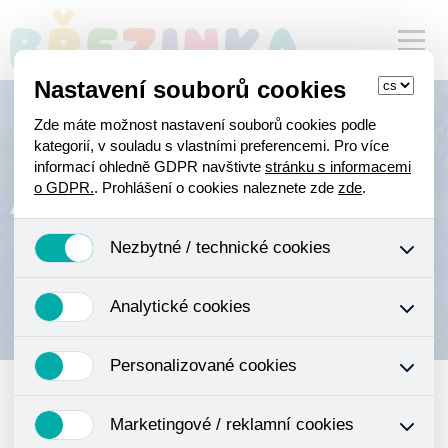
Nastavení souborů cookies
Zde máte možnost nastavení souborů cookies podle
kategorií, v souladu s vlastními preferencemi. Pro více
informací ohledně GDPR navštivte
stránku s informacemi
Aktuality
o GDPR.
. Prohlášení o cookies naleznete zde
zde
.
Nezbytné / technické cookies
Jedná se o technické soubory, které jsou nezbytné ke
Analytické cookies
správnému chování našich webových stránek a všech
jejich funkcí. Používají se mimo jiné k ukládání produktů v
Analytické cookies shromažďujeme skriptem společnosti
nákupním košíku, ovládání filtrů a také nastavení
Personalizované cookies
Google Inc., která následně tato data anonymizuje. Po
souhlasu s uživáním cookies. Pro tyto cookies není
anonymizaci se již nejedná o osobní údaje, protože
zapotřebí Váš souhlas a není možné jej ani odebrat.
Personalizované cookies jsou využívány k přizpůsobení
anonymizované cookies nelze přiřadit konkrétnímu
Marketingové / reklamní cookies
našeho webu vašim potřebám a zájmům, což zajišťuje
uživateli. Proto nedokážeme zjistit navštívené odkazy,