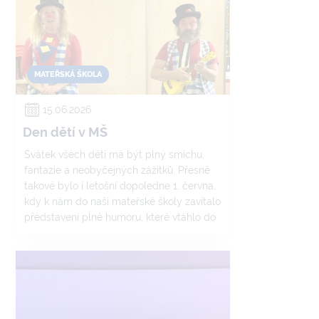
MATEŘSKÁ ŠKOLA
15.06.2026
Den dětí v MŠ
Svátek všech dětí má být plný smíchu,
fantazie a neobyčejných zážitků. Přesně
takové bylo i letošní dopoledne 1. června,
kdy k nám do naší mateřské školy zavítalo
představení plné humoru, které vtáhlo do
děje každého diváka. Hlavními hrdiny
celého programu byli dva svérázní klauni
– Emil a Evženie.