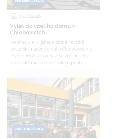
MATEŘSKÁ ŠKOLA
05.06.2026
Výlet do včelího domu v
Chlebovicích
Ve středu 13.5. jsme s dětmi navštívili
včelařský naučný areál v Chlebovicích u
Frýdku-Místku. Nachází se zde největší
včelařské muzeum v České republice.
ZÁKLADNÍ ŠKOLA