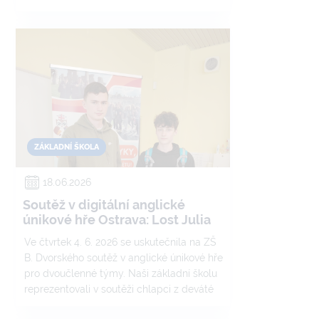
možná pod slovem „loutky“ představoval
pohádku pro malé děti, brzy zjistil, že nás
čeká něco mnohem tajemnějšího,
napínavějšího a místy i mrazivého.
ZÁKLADNÍ ŠKOLA
18.06.2026
Soutěž v digitální anglické
únikové hře Ostrava: Lost Julia
Ve čtvrtek 4. 6. 2026 se uskutečnila na ZŠ
B. Dvorského soutěž v anglické únikové hře
pro dvoučlenné týmy. Naši základní školu
reprezentovali v soutěži chlapci z deváté
třídy Adam B. a Jan V.