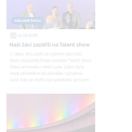
ZÁKLADNÍ ŠKOLA
12.06.2026
Naši žáci zazářili na Talent show
V úterý 26.5.2026 se vybraní žáci naší
školy zúčastnili finále soutěže Talent show,
která se konala v kině Luna. Letos byla
nově začleněna do soutěže i výtvarná
část, kde se mohli žáci předvést se svým
uměleckým talentem. Na pódiu i ve
výstavních prostorách představili své
nadání žáci základních škol z Ostravy-Jihu.
Naši reprezentanti si vedli velmi skvěle a
domů si odvezli hned několik ocenění.