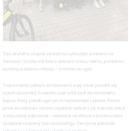
Žáci druhého stupně vyrazili na cyklovýlet směrem na
Ostravici. Stačilo mít kolo v dobrém stavu, helmu, pořádnou
svačinu a dobrou náladu – a mohlo se vyjet.
Trasa měřila celkem 40 kilometrů a její závěr prověřil síly
všech účastníků. Poslední úsek totiž vedl do náročného
kopce, který zvládli vyjet jen ti nejzdatnější cyklisté. Přesto
jsme se nakonec všichni úspěšně setkali v cíli, kde nás čekal
zasloužený odpočinek – relaxace ve vířivce a bazénu nebo
společně strávený čas na bowlingu. Den jsme zakončili
výbornou večeří a poté už nás jen spánek.