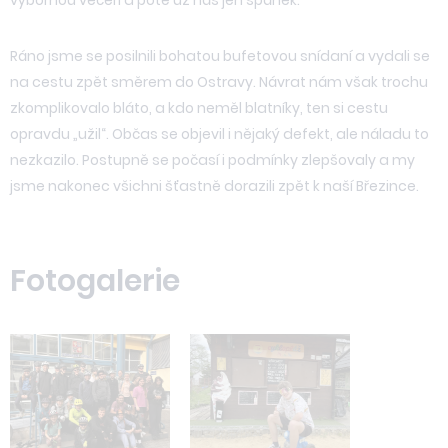
Ráno jsme se posilnili bohatou bufetovou snídaní a vydali se
na cestu zpět směrem do Ostravy. Návrat nám však trochu
zkomplikovalo bláto, a kdo neměl blatníky, ten si cestu
opravdu „užil“. Občas se objevil i nějaký defekt, ale náladu to
nezkazilo. Postupně se počasí i podmínky zlepšovaly a my
jsme nakonec všichni šťastně dorazili zpět k naší Březince.
Fotogalerie