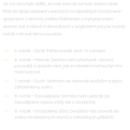
Již od rána bylo vidět, že naši žáci se na tuto oslavu těšili.
Přišli do školy oblečení v pestrých a nápaditých kostýmech
spojených s tématy svátku Halloween a byli připraveni
ukázat své znalosti a dovednosti v anglickém jazyce. Každý
ročník měl své téma soutěže:
5. ročník - Dýně: Páťáci kreslili Jack-O-Lantern.
6. ročník - Pavouk: Šesťáci nám předvedli výtvory
pavouků a ukázali nám, jak strašidelní mohou být tito
malí tvorové.
7. ročník - Duch: Sedmáci se věnovali duchům a jejich
záhadnému světu.
8. ročník - Čarodějnice: Osmáci nám ukázali, že
čarodějnice nejsou vždy zlé a zlověstné.
9. ročník - Strašidelný dům: Deváťáci nás zavedli do
světa strašidelných domů a záhadných příběhů.