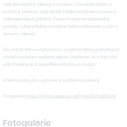
Celý den byl plný zábavy a vzrušení. Žáci nosili masky a
kostýmy, které jim daly skvělý vzhled strašidel a postav z
halloweenských příběhů. Poslouchali jsme strašidelné
písničky, sdíleli příběhy a tradice svátku Halloween a užili si
spoustu zábavy.
Žáci jiných tříd se stali porotou a vybírali vítěze jednotlivých
ročníků soutěže o nejhezčí výkres. Doufáme, že si žáci den
užili a hodiny AJ si zpestřili kreativitou a soutěží.
Vítězné práce jsou vystaveny v přízemí budovy A.
Fotogalerie
https://photos.app.goo.gl/
YqQKVb7LosEtbi7i8
Fotogalerie