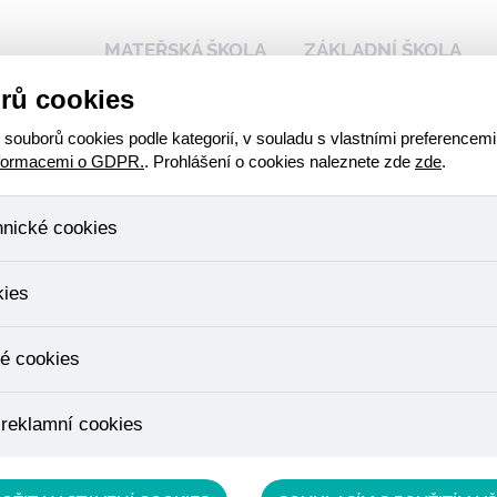
MATEŘSKÁ ŠKOLA
ZÁKLADNÍ ŠKOLA
rů cookies
 naší škole
Kalendář akcí
Stravování - přihlášen
ouborů cookies podle kategorií, v souladu s vlastními preferencemi
nformacemi o GDPR.
. Prohlášení o cookies naleznete zde
zde
.
ic: žáci
hnické cookies
ahlédli
, které jsou nezbytné ke správnému chování našich webových stráne
kies
ádání produktů v nákupním košíku, ovládání filtrů a také nastavení s
bí Váš souhlas a není možné jej ani odebrat.
idomých
ujeme skriptem společnosti Google Inc., která následně tato data a
é cookies
, protože anonymizované cookies nelze přiřadit konkrétnímu uživateli
é zboží apod.
u využívány k přizpůsobení našeho webu vašim potřebám a zájmům, c
 reklamní cookies
e nabídku přímo přizpůsobit vašim preferencím, což vám pomůže 
ým nedůležitým nabídkám.
épe cílit a vyhodnocovat marketingové kampaně.