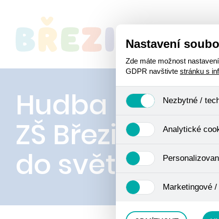
Nastavení soubo
O
Zde máte možnost nastavení s
GDPR navštivte
stránku s i
Hudba bez hran
Nezbytné / tec
ZŠ Březinova n
Jedná se o technické soubory
Analytické coo
Používají se mimo jiné k ukl
Pro tyto cookies není zapotře
do světa nev
Analytické cookies shromažď
Personalizovan
se již nejedná o osobní údaje
navštívené odkazy, prohlížen
Personalizované cookies jso
Marketingové /
zkušenosti. Díky nim můžem
doporučením produktů či jin
Tyto cookies nám umožňují l