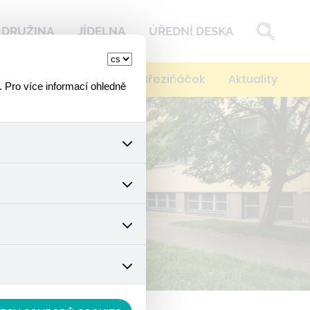
DRUŽINA
JÍDELNA
ÚŘEDNÍ DESKA
í
Kontakty
Spolek Březiňáček
Aktuality
. Pro více informací ohledně
k a všech jejich funkcí.
ouhlasu s uživáním cookies.
nonymizuje. Po anonymizaci
. Proto nedokážeme zjistit
ož zajišťuje lepší nákupní
vyhnout se nevhodným