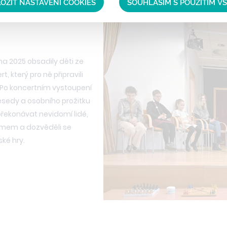
OŽIT NASTAVENÍ COOKIES
SOUHLASÍM S POUŽITÍM V
na 2025 obsadily děti ze
, který pro ně připravili
. Po koncertním vystoupení
esedy a osobního prožitku
 překonávat nevidomí lidé,
ísmem a dozvěděli se
ké hry.