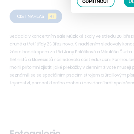
ODMÍTNOUT
UL
ČÍST NAHLAS
Sedadla v koncertním sále Múzické školy ve středu 26. břez
druhé a třetí třídy ZŠ Březinova. S nadšením sledovaly koncert
žáci s hendikepem ze tříd Jany Poláškové a Mikuláše Ďurka
flétnistů a klávesistů následovala část edukační. Formou b
mohli přítomní zjistit, jaké překážky v denním životě musejí
seznámili se se speciálním psacím strojem a Braillovým p
tajemství, pomocí kterého mohou i nevidomí hrát společens
Fotogalerie