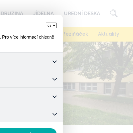
DRUŽINA
JÍDELNA
ÚŘEDNÍ DESKA
í
Kontakty
Spolek Březiňáček
Aktuality
. Pro více informací ohledně
k a všech jejich funkcí.
ouhlasu s uživáním cookies.
nonymizuje. Po anonymizaci
. Proto nedokážeme zjistit
ož zajišťuje lepší nákupní
vyhnout se nevhodným