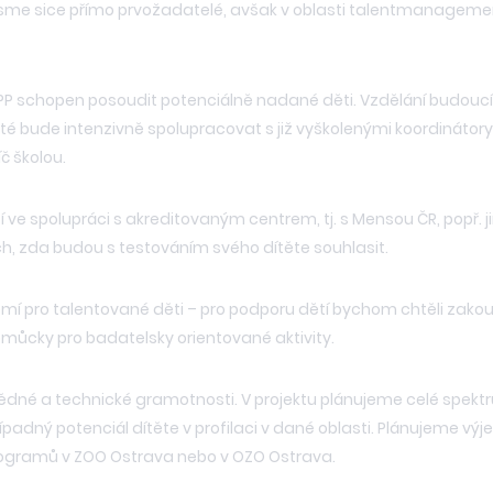
sme sice přímo prvožadatelé, avšak v oblasti talentmanagement
VPP schopen posoudit potenciálně nadané děti. Vzdělání budouc
té bude intenzivně spolupracovat s již vyškolenými koordinátory
č školou.
 spolupráci s akreditovaným centrem, tj. s Mensou ČR, popř. jin
, zda budou s testováním svého dítěte souhlasit.
mí pro talentované děti – pro podporu dětí bychom chtěli zakoupi
můcky pro badatelsky orientované aktivity.
ovědné a technické gramotnosti. V projektu plánujeme celé spektr
případný potenciál dítěte v profilaci v dané oblasti. Plánujeme výj
programů v ZOO Ostrava nebo v OZO Ostrava.