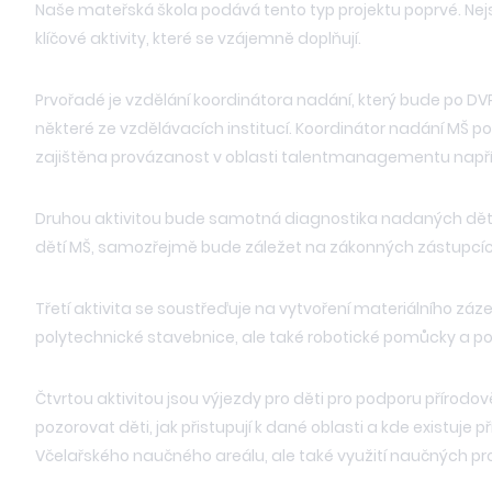
Naše mateřská škola podává tento typ projektu poprvé. Nej
klíčové aktivity, které se vzájemně doplňují.
Prvořadé je vzdělání koordinátora nadání, který bude po D
některé ze vzdělávacích institucí. Koordinátor nadání MŠ po
zajištěna provázanost v oblasti talentmanagementu napří
Druhou aktivitou bude samotná diagnostika nadaných dětí ve
dětí MŠ, samozřejmě bude záležet na zákonných zástupcích
Třetí aktivita se soustřeďuje na vytvoření materiálního záze
polytechnické stavebnice, ale také robotické pomůcky a po
Čtvrtou aktivitou jsou výjezdy pro děti pro podporu přírod
pozorovat děti, jak přistupují k dané oblasti a kde existuje 
Včelařského naučného areálu, ale také využití naučných 