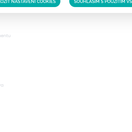
OŽIT NASTAVENÍ COOKIES
SOUHLASÍM S POUŽITÍM V
mentu
va