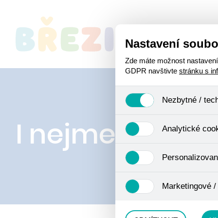
Nastavení soubo
O
Zde máte možnost nastavení s
GDPR navštivte
stránku s i
Nezbytné / tec
I nejmenší mají
Jedná se o technické soubory
Analytické coo
Používají se mimo jiné k ukl
Pro tyto cookies není zapotře
Analytické cookies shromažď
Personalizovan
se již nejedná o osobní údaje
navštívené odkazy, prohlížen
Personalizované cookies jso
Marketingové /
zkušenosti. Díky nim můžem
doporučením produktů či jin
Tyto cookies nám umožňují l