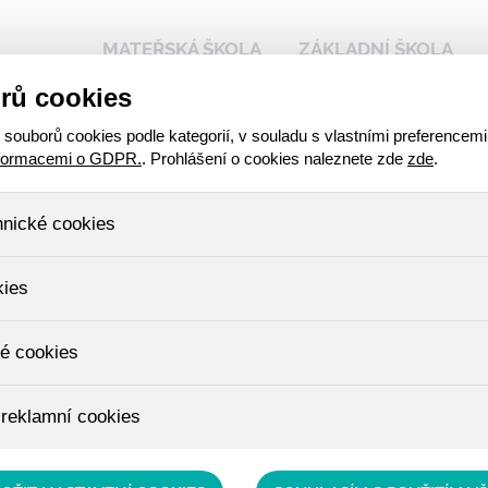
MATEŘSKÁ ŠKOLA
ZÁKLADNÍ ŠKOLA
rů cookies
 naší škole
Kalendář akcí
Stravování - přihlášen
ouborů cookies podle kategorií, v souladu s vlastními preferencemi
nformacemi o GDPR.
. Prohlášení o cookies naleznete zde
zde
.
hnické cookies
 talent
, které jsou nezbytné ke správnému chování našich webových stráne
kies
ádání produktů v nákupním košíku, ovládání filtrů a také nastavení s
bí Váš souhlas a není možné jej ani odebrat.
ujeme skriptem společnosti Google Inc., která následně tato data a
é cookies
, protože anonymizované cookies nelze přiřadit konkrétnímu uživateli
é zboží apod.
u využívány k přizpůsobení našeho webu vašim potřebám a zájmům, c
 reklamní cookies
e nabídku přímo přizpůsobit vašim preferencím, což vám pomůže 
ým nedůležitým nabídkám.
épe cílit a vyhodnocovat marketingové kampaně.