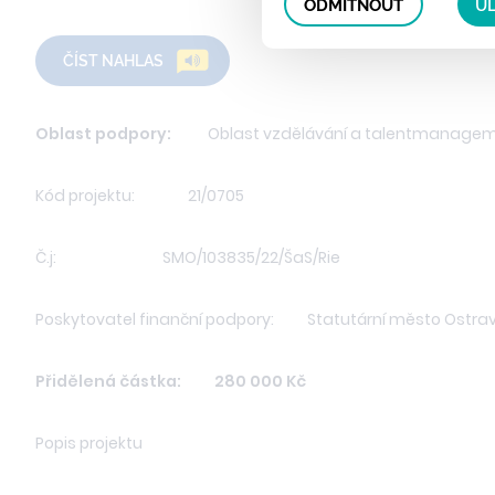
ODMÍTNOUT
UL
ČÍST NAHLAS
Oblast podpory:
Oblast vzdělávání a talentmanage
Kód projektu: 21/0705
Č.j: SMO/103835/22/ŠaS/Rie
Poskytovatel finanční podpory: Statutární město Ostra
Přidělená částka: 280 000 Kč
Popis projektu