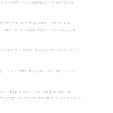
u pro MŠ ano. Projekt je zaměřen na čtyři
ího koordinátora by probíhalo formou DVPP
, které máme v základní škole tak, aby byla
ou institucí. Plánována je diagnostika všech
t široké spektrum vybavení, tj. logické hry,
um míst pro rozvoj, kdy koordinátor bude
ezdy např. do Dolní oblasti Vítkovic, Archeoparku,