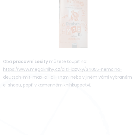
Oba
pracovní sešity
můžete koupit na:
https://www.megaknihy.cz/cizi-jazyky/34055-nemcina-
deutsch-mit-max-a1-dil-1.html
nebo v jiném Vámi vybraném
e-shopu, popř. v kamenném knihkupectví.