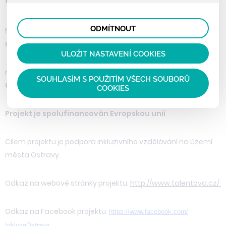
lepší nákupní zkušenosti. Díky nim můžeme nabídku
prohlížené zboží apod.
Tyto cookies nám umožňují lépe cílit a vyhodnocovat
přímo přizpůsobit vašim preferencím, což vám pomůže
marketingové kampaně.
vyhnout se nevhodným doporučením produktů či jiným
ODMÍTNOUT
Název projektu:
Rozvoj rovného přístupu je vzdělávání ve
nedůležitým nabídkám.
městě Ostrava III
ULOŽIT NASTAVENÍ COOKIES
registrační číslo projektu:
CZ.02.3.61/0.0/0.0/19_075/
SOUHLASÍM S POUŽITÍM VŠECH SOUBORŮ
0013577
COOKIES
Projekt je spolufinancován Evropskou unií
Cílem projektu je podpora inkluzivního vzdělávání na území
města Ostravy.
Odkaz na webové stránky projektu:
http://www.talentova.cz/
Odkaz na Facebook projektu:
https://www.facebook.com/
InkluzeOstrava