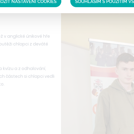
OŽIT NASTAVENÍ COOKIES
SOUHLASÍM S POUŽITÍM V
ěž v anglické únikové hře
outěži chlapci z deváté
o kvízu a z odhalování,
h částech si chlapci vedli
to.