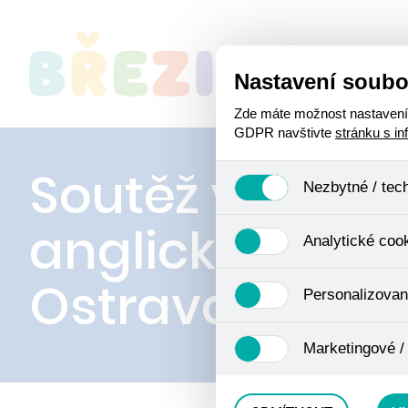
Nastavení soubo
O
Zde máte možnost nastavení s
GDPR navštivte
stránku s i
Soutěž v digitá
Nezbytné / tec
anglické úniko
Jedná se o technické soubory
Analytické coo
Používají se mimo jiné k ukl
Pro tyto cookies není zapotře
Ostrava: Lost J
Analytické cookies shromažď
Personalizovan
se již nejedná o osobní údaje
navštívené odkazy, prohlížen
Personalizované cookies jso
Marketingové /
zkušenosti. Díky nim můžem
doporučením produktů či jin
Tyto cookies nám umožňují l