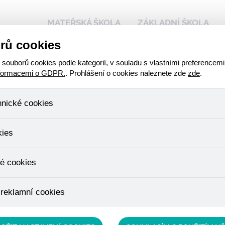
MATEŘSKÁ ŠKOLA
ZÁKLADNÍ ŠKOLA
rů cookies
 naší škole
Kalendář akcí
Stravování - přihlášen
ouborů cookies podle kategorií, v souladu s vlastními preferencemi
nformacemi o GDPR.
. Prohlášení o cookies naleznete zde
zde
.
lní
hnické cookies
vé hře
, které jsou nezbytné ke správnému chování našich webových stráne
kies
ádání produktů v nákupním košíku, ovládání filtrů a také nastavení s
bí Váš souhlas a není možné jej ani odebrat.
ulia
ujeme skriptem společnosti Google Inc., která následně tato data a
é cookies
, protože anonymizované cookies nelze přiřadit konkrétnímu uživateli
é zboží apod.
u využívány k přizpůsobení našeho webu vašim potřebám a zájmům, c
 reklamní cookies
e nabídku přímo přizpůsobit vašim preferencím, což vám pomůže 
ým nedůležitým nabídkám.
épe cílit a vyhodnocovat marketingové kampaně.