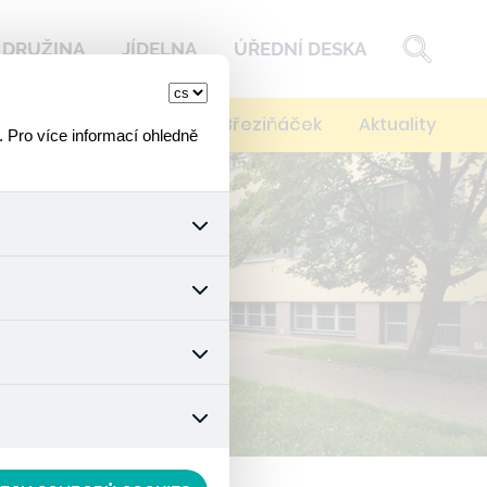
DRUŽINA
JÍDELNA
ÚŘEDNÍ DESKA
í
Kontakty
Spolek Březiňáček
Aktuality
. Pro více informací ohledně
k a všech jejich funkcí.
ouhlasu s uživáním cookies.
nonymizuje. Po anonymizaci
. Proto nedokážeme zjistit
ož zajišťuje lepší nákupní
vyhnout se nevhodným