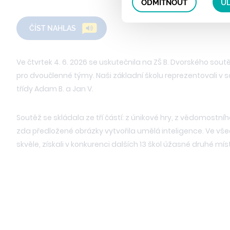
ODMÍTNOUT
UL
ČÍST NAHLAS
Ve čtvrtek 4. 6. 2026 se uskutečnila na ZŠ B. Dvorského sout
pro dvoučlenné týmy. Naši základní školu reprezentovali v s
třídy Adam B. a Jan V.
Soutěž se skládala ze tří částí: z únikové hry, z vědomostníh
zda předložené obrázky vytvořila umělá inteligence. Ve všec
skvěle, získali v konkurenci dalších 13 škol úžasné druhé mís