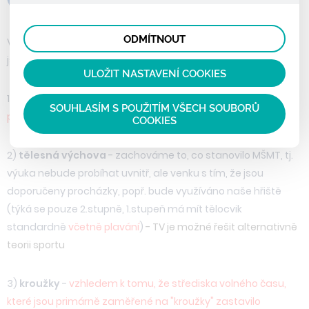
lepší nákupní zkušenosti. Díky nim můžeme nabídku
prohlížené zboží apod.
Tyto cookies nám umožňují lépe cílit a vyhodnocovat
přímo přizpůsobit vašim preferencím, což vám pomůže
marketingové kampaně.
vyhnout se nevhodným doporučením produktů či jiným
ODMÍTNOUT
Vážení zákonní zástupci, v souvislosti s informacemi z KHS
nedůležitým nabídkám.
jsme poupravili nastavení výše uvedených předmětů.
ULOŽIT NASTAVENÍ COOKIES
1)
výuka hudební výchovy
-
hudební výchova může
SOUHLASÍM S POUŽITÍM VŠECH SOUBORŮ
probíhat, avšak pouze v teoretické rovině
COOKIES
2)
tělesná výchova
- zachováme to, co stanovilo MŠMT, tj.
výuka nebude probíhat uvnitř, ale venku s tím, že jsou
doporučeny procházky, popř. bude využíváno naše hřiště
(týká se pouze 2.stupně, 1.stupeň má mít tělocvik
standardně
včetně plavání
)
- TV je možné řešit alternativně
teorii sportu
3)
kroužky
-
vzhledem k tomu, že střediska volného času,
které jsou primárně zaměřené na "kroužky" zastavilo