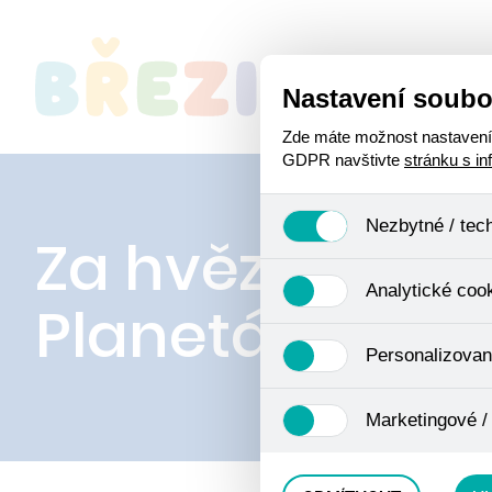
Nastavení soubo
O
Zde máte možnost nastavení s
GDPR navštivte
stránku s i
Nezbytné / tec
Za hvězdami d
Jedná se o technické soubory
Analytické coo
Používají se mimo jiné k ukl
Planetária Ost
Pro tyto cookies není zapotře
Analytické cookies shromažď
Personalizovan
se již nejedná o osobní údaje
navštívené odkazy, prohlížen
Personalizované cookies jso
Marketingové /
zkušenosti. Díky nim můžem
doporučením produktů či jin
Tyto cookies nám umožňují l