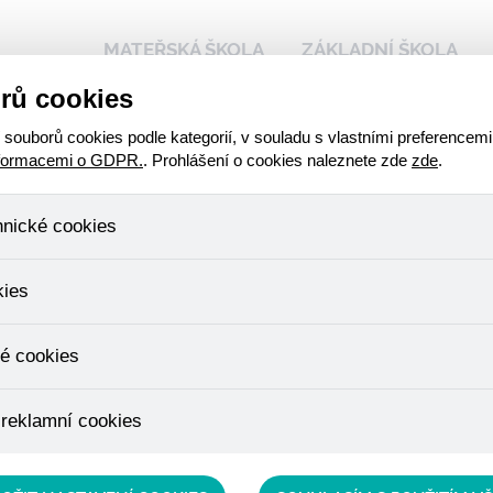
MATEŘSKÁ ŠKOLA
ZÁKLADNÍ ŠKOLA
rů cookies
 naší škole
Kalendář akcí
Stravování - přihlášen
ouborů cookies podle kategorií, v souladu s vlastními preferencemi
nformacemi o GDPR.
. Prohlášení o cookies naleznete zde
zde
.
hnické cookies
o
, které jsou nezbytné ke správnému chování našich webových stráne
kies
ádání produktů v nákupním košíku, ovládání filtrů a také nastavení s
rava
bí Váš souhlas a není možné jej ani odebrat.
ujeme skriptem společnosti Google Inc., která následně tato data a
é cookies
, protože anonymizované cookies nelze přiřadit konkrétnímu uživateli
é zboží apod.
u využívány k přizpůsobení našeho webu vašim potřebám a zájmům, c
 reklamní cookies
e nabídku přímo přizpůsobit vašim preferencím, což vám pomůže 
ým nedůležitým nabídkám.
épe cílit a vyhodnocovat marketingové kampaně.