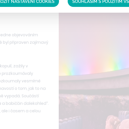
OŽIT NASTAVENÍ COOKIES
SOUHLASÍM S POUŽITÍM V
poledne objevováním
ě byl připraven zajímavý
opulí, zažily v
ně prozkoumávaly
prozkoumaly vesmírné
avostí o tom, jak to na
ně vypadá. Součástí
a babiččin dalekohled“.
 ale i časem a celou