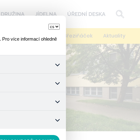
DRUŽINA
JÍDELNA
ÚŘEDNÍ DESKA
í
Kontakty
Spolek Březiňáček
Aktuality
. Pro více informací ohledně
k a všech jejich funkcí.
ouhlasu s uživáním cookies.
nonymizuje. Po anonymizaci
. Proto nedokážeme zjistit
ož zajišťuje lepší nákupní
vyhnout se nevhodným