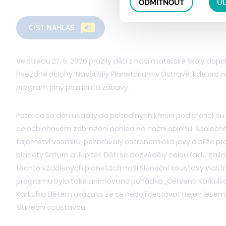
ODMÍTNOUT
UL
ČÍST NAHLAS
Ve středu 27. 5. 2026 prožily děti z naší mateřské školy do
hvězdné oblohy. Navštívily Planetárium v Ostravě, kde pro n
program plný poznání a zábavy.
Poté, co se děti usadily do pohodlných křesel pod sférickou k
celooblohovém zobrazení pohled na noční oblohu. Společ
tajemství vesmíru, pozorovaly astronomické jevy a blíže 
planety Saturn a Jupiter. Děti se dozvěděly celou řadu zajím
těchto vzdálených planetách naší Sluneční soustavy vlast
programu byla také animovaná pohádka „Červená Karkulka 
Karkulka dětem ukázala, že se nebojí cestovat nejen lesem,
Sluneční soustavou.