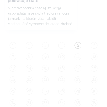
pokračuje dále
V předvánočním čase (4. 12. 2025)
uspořádala naše škola tradiční vánoční
jarmark, na kterém žáci nabídli
vlastnoručně vyrobené dekorace, drobné
dárky a další krásné výrobky. Přestože byl
o jarmark velký zájem, několik výrobků po
jeho skončení zůstalo.
1
2
3
4
5
6
7
8
9
10
11
12
13
14
15
16
17
18
19
20
21
22
23
24
25
26
27
28
29
30
31
32
33
34
35
36