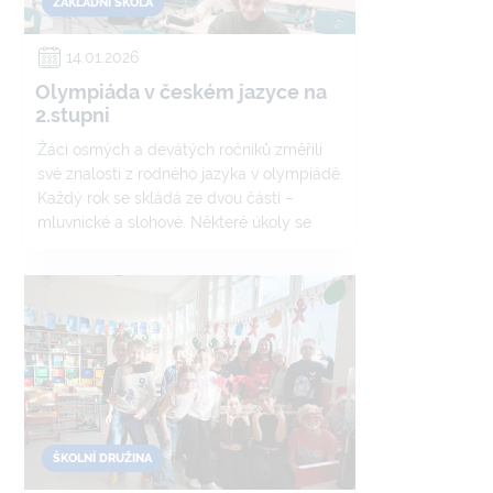
ZÁKLADNÍ ŠKOLA
14.01.2026
Olympiáda v českém jazyce na
2.stupni
Žáci osmých a devátých ročníků změřili
své znalosti z rodného jazyka v olympiádě.
Každý rok se skládá ze dvou částí –
mluvnické a slohové. Některé úkoly se
týkaly znalostí, u jiných museli přemýšlet,
svou roli také hrál všeobecný přehled, a
tak si všichni zúčastnění ověřili, do jaké
míry znají český jazyk.
ŠKOLNÍ DRUŽINA