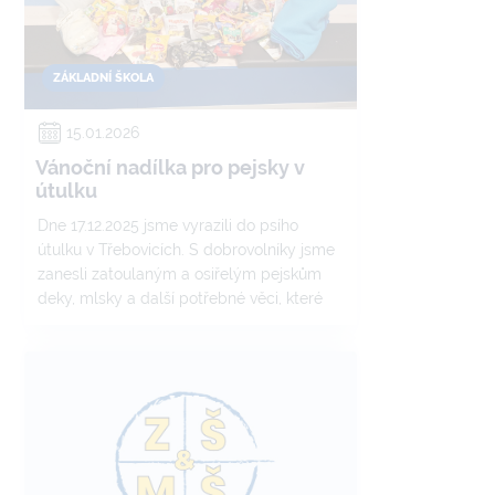
ZÁKLADNÍ ŠKOLA
15.01.2026
Vánoční nadílka pro pejsky v
útulku
Dne 17.12.2025 jsme vyrazili do psího
útulku v Třebovicích. S dobrovolníky jsme
zanesli zatoulaným a osiřelým pejskům
deky, mlsky a další potřebné věci, které
přinesli žáci naší školy. I když jsme jim
nemohli dát dárek ze všech nejcennější –
nový láskyplný domov, tak jsme jim
alespoň takto zpříjemnili pobyt v útulku.