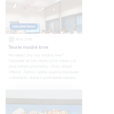
ZÁKLADNÍ ŠKOLA
16.01.2026
Teorie modré krve
Má nějaký živý tvor modrou krev?
Odpověď na tuto otázku jsme získali 5.12.
2025 během přednášky v Dolní oblasti
Vítkovic. Zatímco jedna skupina pracovala
v laboratoři, druhá si procházela expozici.
Pak se obě skupiny vystřídaly.