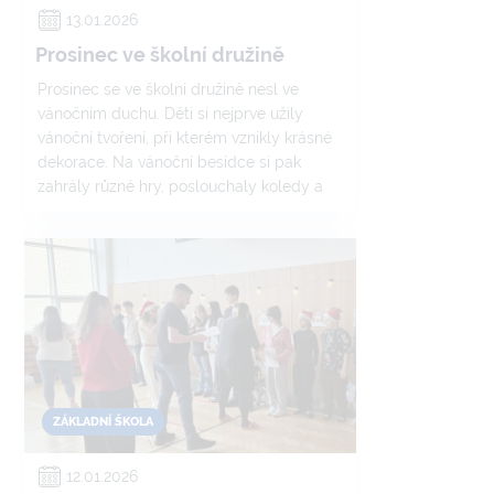
13.01.2026
Prosinec ve školní družině
Prosinec se ve školní družině nesl ve
vánočním duchu. Děti si nejprve užily
vánoční tvoření, při kterém vznikly krásné
dekorace. Na vánoční besídce si pak
zahrály různé hry, poslouchaly koledy a
vánoční písně a společně si užily sváteční
pohodu.
ZÁKLADNÍ ŠKOLA
12.01.2026