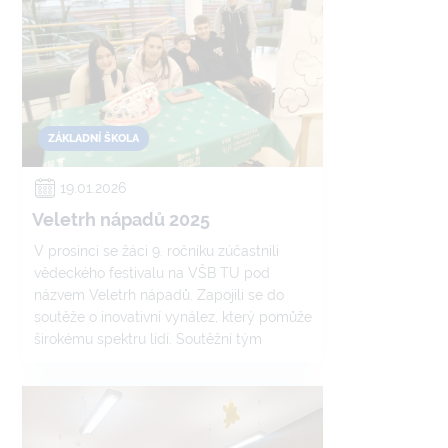
ZÁKLADNÍ ŠKOLA
19.01.2026
Veletrh nápadů 2025
V prosinci se žáci 9. ročníku zúčastnili
vědeckého festivalu na VŠB TU pod
názvem Veletrh nápadů. Zapojili se do
soutěže o inovativní vynález, který pomůže
širokému spektru lidí. Soutěžní tým
devátého ročníku soutěžil s nápadem
samočistících rovnátek, využívající
piezoelektrického efektu.