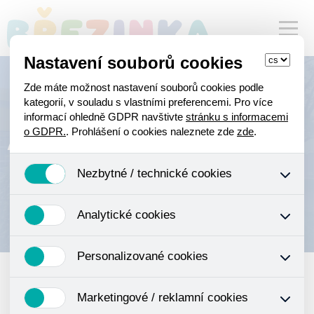
Nastavení souborů cookies
Zde máte možnost nastavení souborů cookies podle
kategorií, v souladu s vlastními preferencemi. Pro více
informací ohledně GDPR navštivte
stránku s informacemi
Aktuality
o GDPR.
. Prohlášení o cookies naleznete zde
zde
.
Nezbytné / technické cookies
Jedná se o technické soubory, které jsou nezbytné ke
Analytické cookies
správnému chování našich webových stránek a všech
jejich funkcí. Používají se mimo jiné k ukládání produktů v
Analytické cookies shromažďujeme skriptem společnosti
nákupním košíku, ovládání filtrů a také nastavení
Personalizované cookies
Google Inc., která následně tato data anonymizuje. Po
souhlasu s uživáním cookies. Pro tyto cookies není
anonymizaci se již nejedná o osobní údaje, protože
zapotřebí Váš souhlas a není možné jej ani odebrat.
Personalizované cookies jsou využívány k přizpůsobení
anonymizované cookies nelze přiřadit konkrétnímu
Marketingové / reklamní cookies
našeho webu vašim potřebám a zájmům, což zajišťuje
uživateli. Proto nedokážeme zjistit navštívené odkazy,