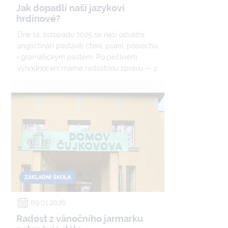
Jak dopadli naši jazykoví
hrdinové?
Dne 14. listopadu 2025 se naši odvážní
angličtináři postavili čtení, psaní, poslechu
i gramatickým pastem. Po pečlivém
vyhodnocení máme radostnou zprávu — z
30 účastníků uspěla přesně polovina!
ZÁKLADNÍ ŠKOLA
09.01.2026
Radost z vánočního jarmarku