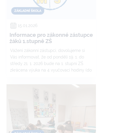
ZÁKLADNÍ ŠKOLA
15.01.2026
Informace pro zákonné zástupce
žáků 1.stupně ZŠ
Vážení zákonní zástupci, dovolujeme si
Vás informovat, že od pondělí 19. 1. do
středy 21. 1. 2026 bude na 1. stupni ZŠ
zkrácena výuka na 4 vyučovací hodiny (do
11:40 hod.) Zkrácení výuky je z
organizačních důvodů – konání zápisu do
1. tříd.