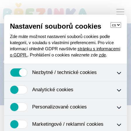
Nastavení souborů cookies
Zde máte možnost nastavení souborů cookies podle
kategorií, v souladu s vlastními preferencemi. Pro více
informací ohledně GDPR navštivte
stránku s informacemi
Aktuality
o GDPR.
. Prohlášení o cookies naleznete zde
zde
.
Nezbytné / technické cookies
Jedná se o technické soubory, které jsou nezbytné ke
Analytické cookies
správnému chování našich webových stránek a všech
jejich funkcí. Používají se mimo jiné k ukládání produktů v
Analytické cookies shromažďujeme skriptem společnosti
nákupním košíku, ovládání filtrů a také nastavení
Personalizované cookies
Google Inc., která následně tato data anonymizuje. Po
souhlasu s uživáním cookies. Pro tyto cookies není
anonymizaci se již nejedná o osobní údaje, protože
zapotřebí Váš souhlas a není možné jej ani odebrat.
Personalizované cookies jsou využívány k přizpůsobení
anonymizované cookies nelze přiřadit konkrétnímu
Marketingové / reklamní cookies
našeho webu vašim potřebám a zájmům, což zajišťuje
uživateli. Proto nedokážeme zjistit navštívené odkazy,