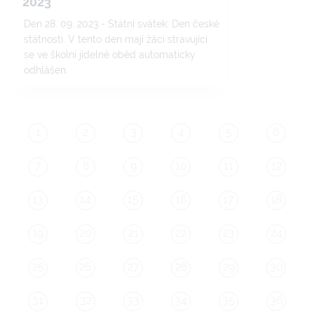
2023
Den 28. 09. 2023 - Státní svátek: Den české
státnosti. V tento den mají žáci stravující
se ve školní jídelně oběd automaticky
odhlášen.
1
2
3
4
5
6
7
8
9
10
11
12
13
14
15
16
17
18
19
20
21
22
23
24
25
26
27
28
29
30
31
32
33
34
35
36