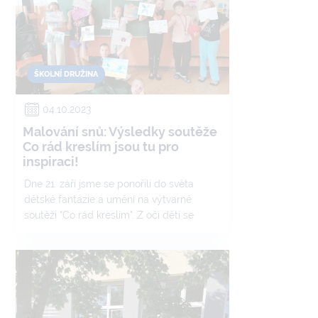
ŠKOLNÍ DRUŽINA
04.10.2023
Malování snů: Výsledky soutěže
Co rád kreslím jsou tu pro
inspiraci!
Dne 21. září jsme se ponořili do světa
dětské fantazie a umění na výtvarné
soutěži "Co rád kreslím". Z očí dětí se
zrodily nádherné obrázky, kreslené podle
jejich vlastního srdce - prázdniny, zvířátka,
duhy, auta... Bylo to jako cesta do jejich
malých světů plných barev a nápadů.