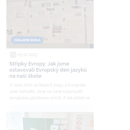
sledovali dolet a vyhlásili šampióna s
nejdelším letem. Všichni naši odvážní
"letci" byli odměněni za svůj úsilí. Soutěž
byla tak zábavná, že se těšíme na další
opakování této tradiční události!"
ZÁKLADNÍ ŠKOLA
05.10.2023
Střípky Evropy: Jak jsme
oslavovali Evropský den jazyků
na naší škole
V roce 2001 se Rada Evropy a Evropská
unie rozhodly, že je na čase rozproudit
evropskou jazykovou smršť. A tak přišel na
svět Evropský rok jazyků! Každý rok nyní
slavíme 26. září Evropský den jazyků, a to
s velkou parádou.