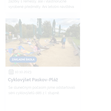
zážitky s řemesly, ale i vlastnoručně
vyrobené předměty. Ani letošní návštěva
nebyla výjimkou a my si tak na šicím stroji
ušili obal na telefon, v truhlářské dílně
vyrobili stojan na telefon, nevynechali
jsme ani drátkování a poprvé jsme si i
vyzkoušeli i práci elektrikáře. Tuto
návštěvu jsme samozřejmě
zdokumentovali a na výsledky našeho
tvořivého dopoledne se můžete podívat v
přiložené fotogalerii.
ZÁKLADNÍ ŠKOLA
10.10.2023
Cyklovýlet Paskov-Pláž
Se slunečným počasím jsme odstartovali
sérii cyklovýletů dětí z I. stupně.