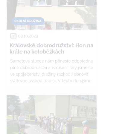
ŠKOLNÍ DRUŽINA
03.10.2023
Královské dobrodružství: Hon na
krále na koloběžkách
Sametové slunce nám přineslo odpoledne
plné dobrodružství a vzrušení, kdy jsme se
ve společenství družiny rozhodli obnovit
svatováclavskou tradici. V tento den jsme
všichni stanuli na startovní čáře a začali
jsme "Hon na krále". Ne, neztratili jsme
rozum a nezačali jsme lov na pravého
krále, ale vyrazili jsme do akce plné
radosti a smíchu!