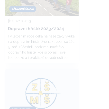
ZÁKLADNÍ ŠKOLA
02.10.2023
Dopravní hřiště 2023/2024
I v letošním roce čeká na naše žáky výuka
na dopravním hřišti. Dne 11. 9. 2023 se žáci
5. roč. zúčastnili podzimní návštěvy
dopravního hřiště, kde si oprášili své
teoretické a i praktické dovednosti ze
světa dopravní výchovy. Součástí teorie
byl také cvičný test a praxe spočívala v
jízdě na kole. Počasí nám přálo, bylo teplo
a podmínky byly ideální. Myslím si, že si
žáci zapamatovali mnoho informací, které
určitě využijí. Budeme se těšit na jarní
návštěvu.