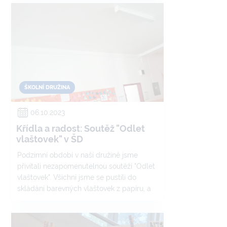
ŠKOLNÍ DRUŽINA
06.10.2023
Křídla a radost: Soutěž "Odlet
vlaštovek" v ŠD
Podzimní období v naší družině jsme
přivítali nezapomenutelnou soutěží "Odlet
vlaštovek". Všichni jsme se pustili do
skládání barevných vlaštovek z papíru, a
kdo měl chuť, vyzdobil svou vlastní
jedinečnou tvorbou. A pak následovalo
vzrušení na startovní čáře! Po vzletu jsme