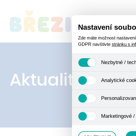
Nastavení soubo
O
Zde máte možnost nastavení s
GDPR navštivte
stránku s i
Nezbytné / tec
Aktuality
Jedná se o technické soubory
Analytické coo
Používají se mimo jiné k ukl
Pro tyto cookies není zapotře
Analytické cookies shromažď
Personalizovan
se již nejedná o osobní údaje
navštívené odkazy, prohlížen
Personalizované cookies jso
Marketingové /
zkušenosti. Díky nim můžem
doporučením produktů či jin
Tyto cookies nám umožňují l