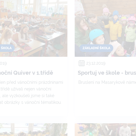
 ŠKOLA
ZÁKLADNÍ ŠKOLA
2019
23.12.2019
oční Quiver v 1.třídě
Sportuj ve škole - bru
den před vánočními prázdninami
Bruslení na Masarykově námě
.třídě užívali nejen vánoční
 ale vyzkoušeli jsme si také
t obrázky s vánoční tématikou.