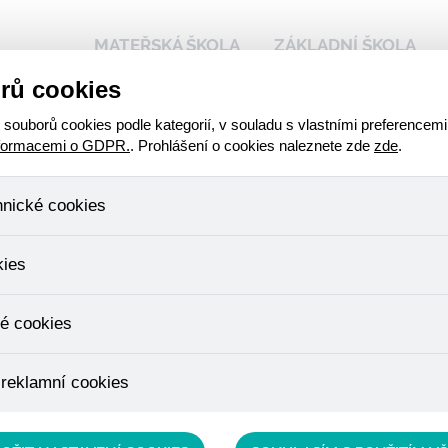
MATEŘSKÁ ŠKOLA
ZÁKLADNÍ ŠKOLA
rů cookies
 naší škole
Kalendář akcí
Stravování - přihlášen
ouborů cookies podle kategorií, v souladu s vlastními preferencemi
nformacemi o GDPR.
. Prohlášení o cookies naleznete zde
zde
.
hnické cookies
, které jsou nezbytné ke správnému chování našich webových stráne
kies
ádání produktů v nákupním košíku, ovládání filtrů a také nastavení s
bí Váš souhlas a není možné jej ani odebrat.
ujeme skriptem společnosti Google Inc., která následně tato data a
é cookies
, protože anonymizované cookies nelze přiřadit konkrétnímu uživateli
é zboží apod.
u využívány k přizpůsobení našeho webu vašim potřebám a zájmům, c
 reklamní cookies
e nabídku přímo přizpůsobit vašim preferencím, což vám pomůže 
ým nedůležitým nabídkám.
épe cílit a vyhodnocovat marketingové kampaně.