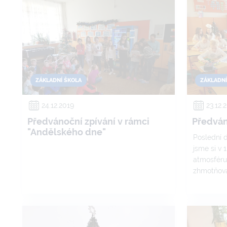
ZÁKLADNÍ ŠKOLA
ZÁKLADNÍ
24.12.2019
23.12.
Předvánoční zpívání v rámci
Předván
"Andělského dne"
Poslední 
jsme si v 1
atmosféru,
zhmotňova