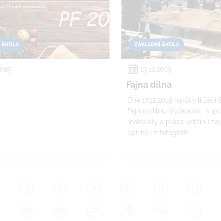
 ŠKOLA
ZÁKLADNÍ ŠKOLA
2019
19.12.2019
Fajna dílna
Dne 17.12.2019 navštívili žáci 
Fajnou dílnu. Vyzkoušeli si p
materiály a práce většinu zau
patrné i z fotografií.
7
8
9
10
11
12
25
26
27
28
29
30