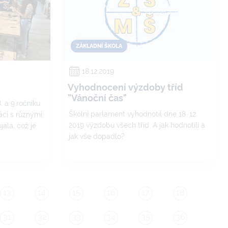
ZÁKLADNÍ ŠKOLA
18.12.2019
Vyhodnocení výzdoby tříd
"Vánoční čas"
8. a 9.ročníku
Školní parlament vyhodnotil dne 18. 12.
ráci s různými
2019 výzdobu všech tříd. A jak hodnotili a
jala, což je
jak vše dopadlo?
13
14
15
16
17
18
31
32
33
34
35
36