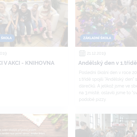
 ŠKOLA
ZÁKLADNÍ ŠKOLA
2019
21.12.2019
I V AKCI - KNIHOVNA
Andělský den v 1.třídě
Poslední školní den v roce 2
1.třídě spojili "Andělský den
dárečků. A jelikož jsme ve sb
na 3.místě, oslavili jsme to "s
podobě pizzy.