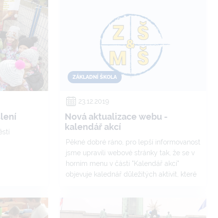
ZÁKLADNÍ ŠKOLA
23.12.2019
slení
Nová aktualizace webu -
kalendář akcí
stí
Pěkné dobré ráno, pro lepší informovanost
jsme upravili webové stránky tak, že se v
horním menu v části "Kalendář akcí"
objevuje kalednář důležitých aktivit, které
nás v nejbližší době čekají. Věříme, že se
jedná o další věc, která umožní co nejlepší
informovanost :-)