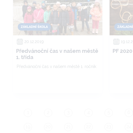
ZÁKLADNÍ ŠKOLA
ZÁKLADNÍ
20.12.2019
19.12.
Předvánoční čas v našem městě
PF 2020
1. třída
Předvánoční čas v našem městě 1. ročník
1
2
3
4
5
6
19
20
21
22
23
24