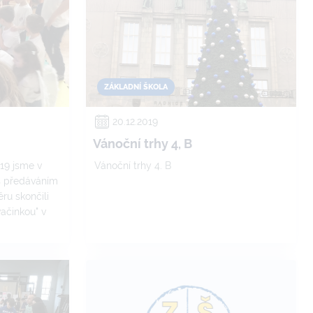
ZÁKLADNÍ ŠKOLA
20.12.2019
Vánoční trhy 4, B
019 jsme v
Vánoční trhy 4. B
" s předáváním
ěru skončili
vačinkou" v