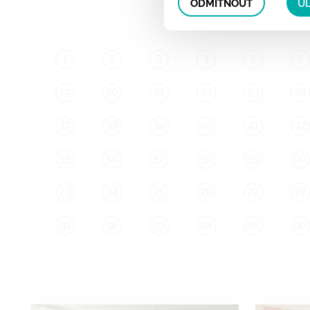
ODMÍTNOUT
UL
1
2
3
4
5
6
19
20
21
22
23
24
37
38
39
40
41
42
55
56
57
58
59
60
73
74
75
76
77
78
91
92
93
94
95
96