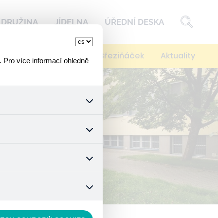
DRUŽINA
JÍDELNA
ÚŘEDNÍ DESKA
í
Kontakty
Spolek Březiňáček
Aktuality
. Pro více informací ohledně
k a všech jejich funkcí.
ouhlasu s uživáním cookies.
nonymizuje. Po anonymizaci
. Proto nedokážeme zjistit
ož zajišťuje lepší nákupní
vyhnout se nevhodným