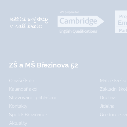
ZŠ a MŠ Březinova 52
O naší škole
Mateřská ško
Kalendář akcí
Základní ško
Stravování - přihlášení
Družina
Kontakty
Jídelna
Spolek Březiňáček
Úřední desk
Aktuality