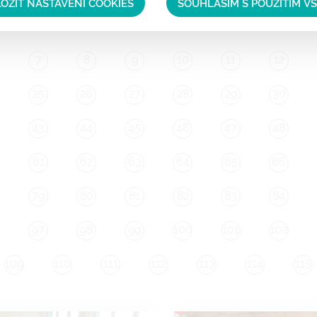
OŽIT NASTAVENÍ COOKIES
SOUHLASÍM S POUŽITÍM V
7
8
9
10
11
12
25
26
27
28
29
30
43
44
45
46
47
48
61
62
63
64
65
66
79
80
81
82
83
84
97
98
99
100
101
102
109
110
111
112
113
114
115