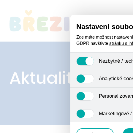
Nastavení soubo
O
Zde máte možnost nastavení s
GDPR navštivte
stránku s i
Nezbytné / tec
Aktuality
Jedná se o technické soubory
Analytické coo
Používají se mimo jiné k ukl
Pro tyto cookies není zapotře
Analytické cookies shromažď
Personalizovan
se již nejedná o osobní údaje
navštívené odkazy, prohlížen
Personalizované cookies jso
Marketingové /
zkušenosti. Díky nim můžem
doporučením produktů či jin
Tyto cookies nám umožňují l