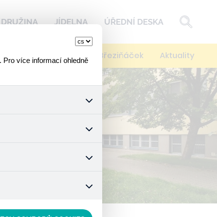
DRUŽINA
JÍDELNA
ÚŘEDNÍ DESKA
í
Kontakty
Spolek Březiňáček
Aktuality
. Pro více informací ohledně
k a všech jejich funkcí.
ouhlasu s uživáním cookies.
nonymizuje. Po anonymizaci
. Proto nedokážeme zjistit
ož zajišťuje lepší nákupní
vyhnout se nevhodným