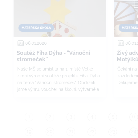
MATEŘSKÁ ŠKOLA
MATEŘSK
08.01.2020
08.01
Soutěž Fíha Dýha - "Vánoční
Živý ad
stromeček "
Motýlk
Naše MŠ se umístila na 1. místě Velké
Čekání na 
zimní výrobní soutěže projektu Fíha-Dýha
každodenn
na téma "Vánoční stromeček". Obdrželi
Děkujeme 
jsme výhru, voucher na školní, výtvarné a
kancelářské potřeby společnosti SEVT a.
s. v hodnotě 5000 Kč.
1
2
3
4
5
6
19
20
21
22
23
24