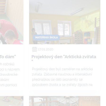
MATEŘSKÁ ŠKOLA
17.01.2020
"To dám"
Projektový den "Arktická zvířata
"
ch ročníků
Projektový den byl zaměřen na arktická
moci s názvem
zvířata. Zábavně naučnou a interaktivní
zdravotnické
přednáškou se děti seznámily se
 žákům
způsobem života a se zvířaty žijících na
rvní pomoci
Arktidě.
i vyzkoušeli
zraněného,
s příčinami
ření. Tímto