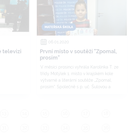
MATEŘSKÁ ŠKOLA
06.01.2020
 televizi
První místo v soutěži "Zpomal,
prosím"
V měsíci prosinci vyhrála Karolínka T. ze
třídy Motýlek 1. místo v krajském kole
výtvarné a literární soutěže „Zpomal,
prosím“. Společně s p. uč. Šulovou a
maminkou se zúčastnila slavnostního
předávání cen v prostorách dálničního
oddělená Ostrava.
13
14
15
16
17
18
31
32
33
34
35
36