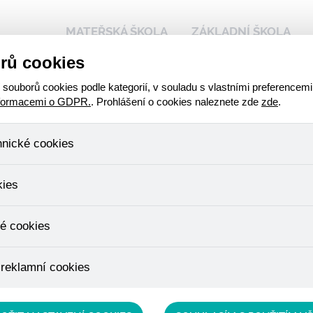
MATEŘSKÁ ŠKOLA
ZÁKLADNÍ ŠKOLA
rů cookies
 naší škole
Kalendář akcí
Stravování - přihlášen
ouborů cookies podle kategorií, v souladu s vlastními preferencemi
nformacemi o GDPR.
. Prohlášení o cookies naleznete zde
zde
.
hnické cookies
, které jsou nezbytné ke správnému chování našich webových stráne
kies
ádání produktů v nákupním košíku, ovládání filtrů a také nastavení s
bí Váš souhlas a není možné jej ani odebrat.
ujeme skriptem společnosti Google Inc., která následně tato data a
é cookies
, protože anonymizované cookies nelze přiřadit konkrétnímu uživateli
é zboží apod.
u využívány k přizpůsobení našeho webu vašim potřebám a zájmům, c
 reklamní cookies
e nabídku přímo přizpůsobit vašim preferencím, což vám pomůže 
ým nedůležitým nabídkám.
épe cílit a vyhodnocovat marketingové kampaně.