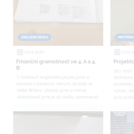
ZÁKLADNÍ ŠKOLA
MATEŘSK
17.01.2020
17.01.
Finanční gramotnost ve 4. A a 4.
Projekto
B
16.1. 2020
V hodinách anglického jazyka jsme si
technické 
povídali o penězích, kterými se platí ve
architekty
Velké Británii. Ukázali jsme si mince,
výkres, do
obkreslovali jsme je do sešitu, porovnávali
je to půd
jsme mince i bankovky s barevnými
domovních
kopiemi na pracovním listu. Jak se nám to
interiér. Z
dařilo? Můžete se podívat v galerii.
architekt ".