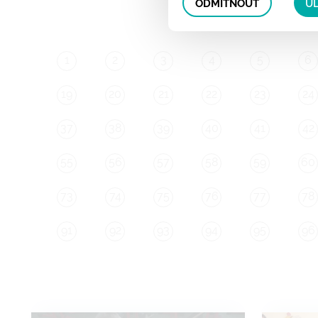
ODMÍTNOUT
UL
1
2
3
4
5
6
19
20
21
22
23
24
37
38
39
40
41
42
55
56
57
58
59
60
73
74
75
76
77
78
91
92
93
94
95
96