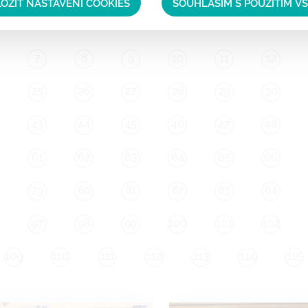
OŽIT NASTAVENÍ COOKIES
SOUHLASÍM S POUŽITÍM V
7
8
9
10
11
12
25
26
27
28
29
30
43
44
45
46
47
48
61
62
63
64
65
66
79
80
81
82
83
84
97
98
99
100
101
102
109
110
111
112
113
114
115