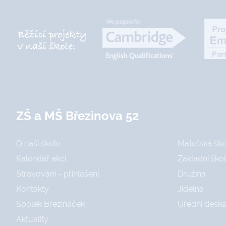
ZŠ a MŠ Březinova 52
O naší škole
Mateřská ško
Kalendář akcí
Základní ško
Stravování - přihlášení
Družina
Kontakty
Jídelna
Spolek Březiňáček
Úřední desk
Aktuality