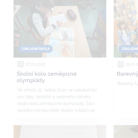
ZÁKLADNÍ ŠKOLA
ZÁKLADNÍ
27.01.2020
19.01.
Školní kolo zeměpisné
Barevný 
olympiády
Barevný tý
Ve středu 22. ledna 2020 se uskutečnilo
pro žáky šestého a sedmého ročníku
školní kolo zeměpisné olympiády. Žáci
šestého ročníku řešili otázky týkající se
vesmíru, zeměpisných souřadnic, litosféry,
pedosféry a atmosféry, sedmička
dopovídala na otázky o Austrálii, Severní a
Jižní Americe, Asii.