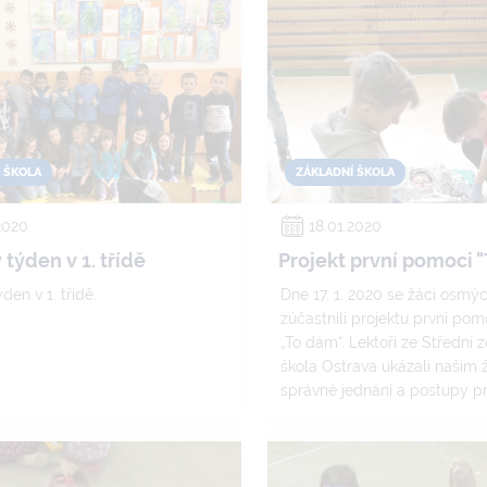
 ŠKOLA
ZÁKLADNÍ ŠKOLA
2020
18.01.2020
týden v 1. třídě
Projekt první pomoci 
den v 1. třídě.
Dne 17. 1. 2020 se žáci osmý
zúčastnili projektu první po
„To dám“. Lektoři ze Střední 
škola Ostrava ukázali naším
správné jednání a postupy p
při různých zraněních. Žáci s
ošetření krvácení, transport 
resuscitaci a byli seznámeni 
vzniku popálenin a jejich ošet