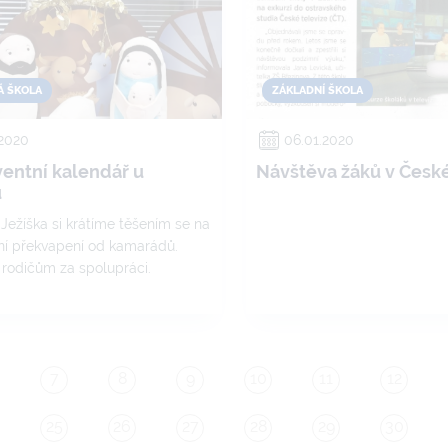
Á ŠKOLA
ZÁKLADNÍ ŠKOLA
.2020
06.01.2020
ventní kalendář u
Návštěva žáků v České
ů
Ježíška si krátíme těšením se na
í překvapení od kamarádů.
rodičům za spolupráci.
7
8
9
10
11
12
25
26
27
28
29
30