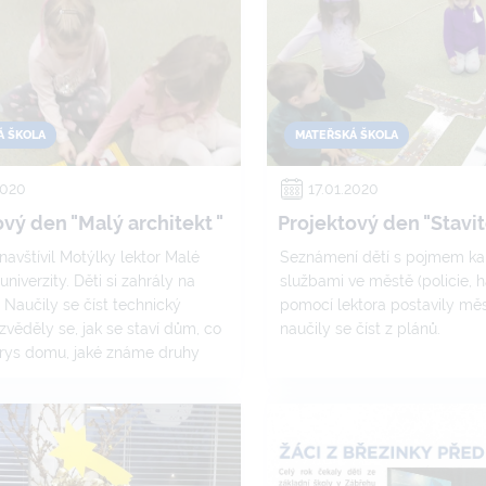
děkujeme Střední zdravotnic
Vyšší odborné škola zdravotn
za skvěle připravenou akci a p
Á ŠKOLA
MATEŘSKÁ ŠKOLA
2020
17.01.2020
vý den "Malý architekt "
Projektový den "Stavit
 navštívil Motýlky lektor Malé
Seznámení dětí s pojmem kar
univerzity. Děti si zahrály na
službami ve městě (policie, has
. Naučily se číst technický
pomocí lektora postavily měst
zvěděly se, jak se staví dům, co
naučily se číst z plánů.
orys domu, jaké známe druhy
 zdí a jak můžeme vybavit
a dobrou práci získaly titul "Malý