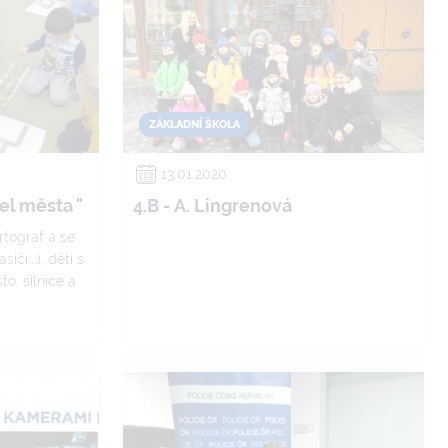
ké škole a
ické, Ostrava
říležitost.
ZÁKLADNÍ ŠKOLA
13.01.2020
el města "
4.B - A. Lingrenová
tograf a se
iči...), děti s
o, silnice a