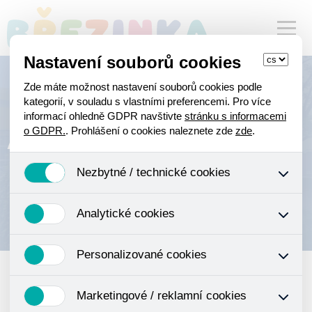
Nastavení souborů cookies
Zde máte možnost nastavení souborů cookies podle
kategorií, v souladu s vlastními preferencemi. Pro více
informací ohledně GDPR navštivte
stránku s informacemi
Aktuality
o GDPR.
. Prohlášení o cookies naleznete zde
zde
.
Nezbytné / technické cookies
Jedná se o technické soubory, které jsou nezbytné ke
Analytické cookies
správnému chování našich webových stránek a všech
jejich funkcí. Používají se mimo jiné k ukládání produktů v
Analytické cookies shromažďujeme skriptem společnosti
nákupním košíku, ovládání filtrů a také nastavení
Personalizované cookies
Google Inc., která následně tato data anonymizuje. Po
souhlasu s uživáním cookies. Pro tyto cookies není
anonymizaci se již nejedná o osobní údaje, protože
zapotřebí Váš souhlas a není možné jej ani odebrat.
Personalizované cookies jsou využívány k přizpůsobení
anonymizované cookies nelze přiřadit konkrétnímu
Marketingové / reklamní cookies
našeho webu vašim potřebám a zájmům, což zajišťuje
uživateli. Proto nedokážeme zjistit navštívené odkazy,