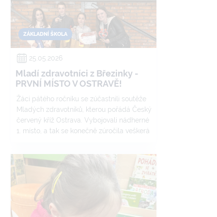
ZÁKLADNÍ ŠKOLA
25.05.2026
Mladí zdravotníci z Březinky -
PRVNÍ MÍSTO V OSTRAVĚ!
Žáci pátého ročníku se zúčastnili soutěže
Mladých zdravotníků, kterou pořádá Český
červený kříž Ostrava. Vybojovali nádherné
1. místo, a tak se konečně zúročila veškerá
práce, úsilí a trénink na našem kroužku
první pomoci.