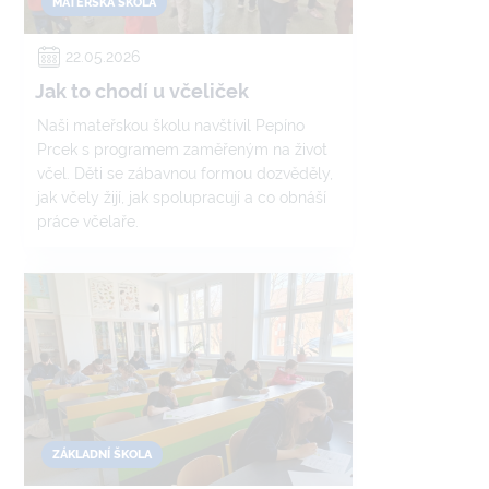
MATEŘSKÁ ŠKOLA
22.05.2026
Jak to chodí u včeliček
Naši mateřskou školu navštívil Pepíno
Prcek s programem zaměřeným na život
včel. Děti se zábavnou formou dozvěděly,
jak včely žijí, jak spolupracují a co obnáší
práce včelaře.
ZÁKLADNÍ ŠKOLA