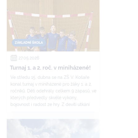
ZÁKLADNÍ ŠKOLA
27.05.2026
Turnaj 1. a 2. roč. v miniházené!
Ve středu 15. dubna se na ZŠ V. Košaře
konal turnaj v miniházené pro žáky 1. a 2.
ročníků. Děti odehrály celkem 9 zápasů, ve
kterých předvedly skvělé výkony,
bojovnost i radost ze hry. Z devíti utkání
prohrály pouze jednou, což je výborný
výsledek. Turnaj byl pro všechny
především příležitostí získat nové
zkušenosti a užít si sportovní den.