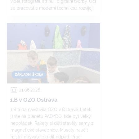
videí, fotografií, střihu i digitální tvorby. Učí
se pracovat s moderní technikou, rozvíjejí
fantazii a proměňují své nápady ve
skutečné projekty.
ZÁKLADNÍ ŠKOLA
01.06.2026
1.B v OZO Ostrava
1.B třída navštívila OZO v Ostravě. Letěli
jsme na planetu PADYDO, kde byl velký
nepořádek. Rakety si děti stavěly samy z
magnetické stavebnice. Musely naučit
místní obyvatele třídit odpad. Práci