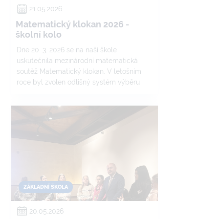
21.05.2026
Matematický klokan 2026 -
školní kolo
Dne 20. 3. 2026 se na naší škole
uskutečnila mezinárodní matematická
soutěž Matematický klokan. V letošním
roce byl zvolen odlišný systém výběru
účastníků – žáky do soutěže vybírali
vyučující matematiky ve spolupráci s
třídními učiteli, a to především s ohledem
na jejich zájem o matematiku.
ZÁKLADNÍ ŠKOLA
20.05.2026