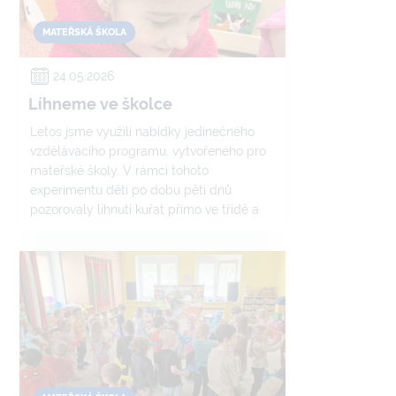
MATEŘSKÁ ŠKOLA
24.05.2026
Líhneme ve školce
Letos jsme využili nabídky jedinečného
vzdělávacího programu, vytvořeného pro
mateřské školy. V rámci tohoto
experimentu děti po dobu pěti dnů
pozorovaly líhnutí kuřat přímo ve třídě a
po dobu dalších pěti dnů se o kuřátka
budou vzorně starat.