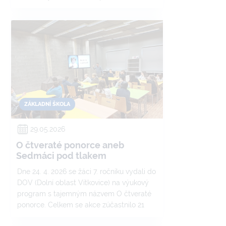
zpestřily zajímavé pracovní listy a
praktické aktivity. Nebylo to lehké, ale
planeta byla nakonec veselá a čistá.
ZÁKLADNÍ ŠKOLA
29.05.2026
O čtveraté ponorce aneb
Sedmáci pod tlakem
Dne 24. 4. 2026 se žáci 7. ročníku vydali do
DOV (Dolní oblast Vítkovice) na výukový
program s tajemným názvem O čtveraté
ponorce. Celkem se akce zúčastnilo 21
žáků a už od rána bylo jasné, že nás čeká