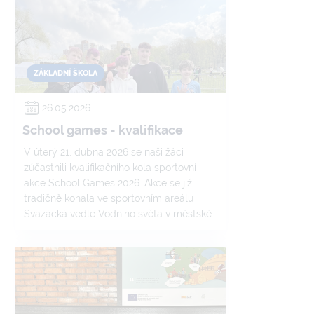
Děkujeme všem za sportovní reprezentaci
školy.
ZÁKLADNÍ ŠKOLA
26.05.2026
School games - kvalifikace
V úterý 21. dubna 2026 se naši žáci
zúčastnili kvalifikačního kola sportovní
akce School Games 2026. Akce se již
tradičně konala ve sportovním areálu
Svazácká vedle Vodního světa v městské
části Ostrava-Jih.