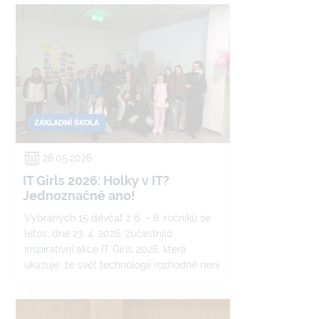
den plný objevů, zábavy a možná i
lehkého „ponorkového“ tlaku.
ZÁKLADNÍ ŠKOLA
28.05.2026
IT Girls 2026: Holky v IT?
Jednoznačně ano!
Vybraných 15 děvčat z 6. – 8. ročníků se
letos, dne 23. 4. 2026, zúčastnilo
inspirativní akce IT Girls 2026, která
ukazuje, že svět technologií rozhodně není
jen „klučičí záležitost“. A že ženy v IT? Ty
umí být opravdu hodně úspěšné.