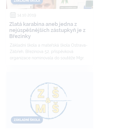
ZÁKLADNÍ ŠKOLA
14.10.2019
Zlatá karabina aneb jedna z
nejúspěšnějších zástupkyň je z
Březinky
Základní škola a mateřská škola Ostrava-
Zábřeh, Březinova 52, příspěvková
organizace nominovala do soutěže Mgr.
Zdeňku Mikeskovou, která získala ocenění
v podobě Mimořádného počinu.
ZÁKLADNÍ ŠKOLA