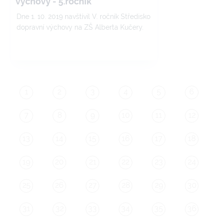
výchovy - 5.ročník
Dne 1. 10. 2019 navštívil V. ročník Středisko
dopravní výchovy na ZŠ Alberta Kučery.
1
2
3
4
5
6
7
8
9
10
11
12
13
14
15
16
17
18
19
20
21
22
23
24
25
26
27
28
29
30
31
32
33
34
35
36