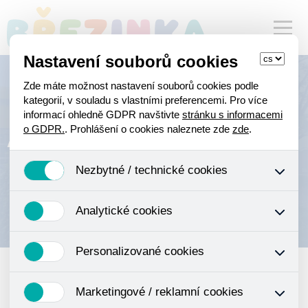
Nastavení souborů cookies
Zde máte možnost nastavení souborů cookies podle
kategorií, v souladu s vlastními preferencemi. Pro více
informací ohledně GDPR navštivte
stránku s informacemi
Aktuality
o GDPR.
. Prohlášení o cookies naleznete zde
zde
.
Nezbytné / technické cookies
Jedná se o technické soubory, které jsou nezbytné ke
Analytické cookies
správnému chování našich webových stránek a všech
jejich funkcí. Používají se mimo jiné k ukládání produktů v
Analytické cookies shromažďujeme skriptem společnosti
nákupním košíku, ovládání filtrů a také nastavení
Personalizované cookies
Google Inc., která následně tato data anonymizuje. Po
souhlasu s uživáním cookies. Pro tyto cookies není
anonymizaci se již nejedná o osobní údaje, protože
zapotřebí Váš souhlas a není možné jej ani odebrat.
Personalizované cookies jsou využívány k přizpůsobení
anonymizované cookies nelze přiřadit konkrétnímu
Marketingové / reklamní cookies
našeho webu vašim potřebám a zájmům, což zajišťuje
uživateli. Proto nedokážeme zjistit navštívené odkazy,